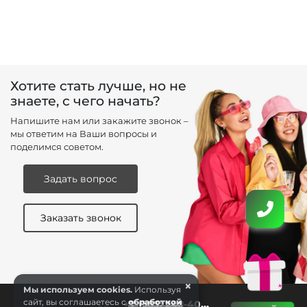
Хотите стать лучше, но не
знаете, с чего начать?
Напишите нам или закажите звонок –
мы ответим на Ваши вопросы и
поделимся советом.
Задать вопрос
Заказать звонок
×
Мы используем cookies.
Используя
сайт, вы соглашаетесь с
обработкой
+7 (383) 248-40...