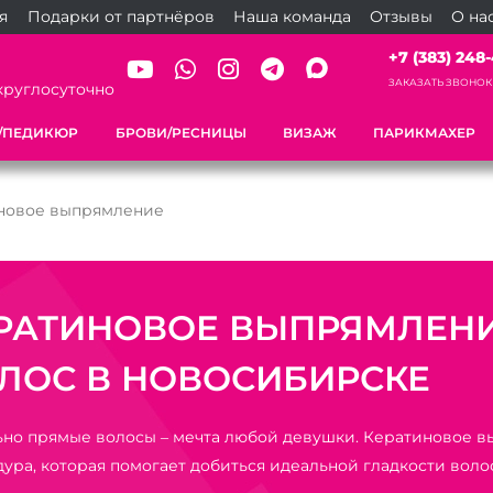
я
Подарки от партнёров
Наша команда
Отзывы
О на
+7 (383) 248-
ЗАКАЗАТЬ ЗВОНОК
круглосуточно
/ПЕДИКЮР
БРОВИ/РЕСНИЦЫ
ВИЗАЖ
ПАРИКМАХЕР
новое выпрямление
РАТИНОВОЕ ВЫПРЯМЛЕН
ЛОС В НОВОСИБИРСКЕ
но прямые волосы – мечта любой девушки. Кератиновое в
ура, которая помогает добиться идеальной гладкости волос