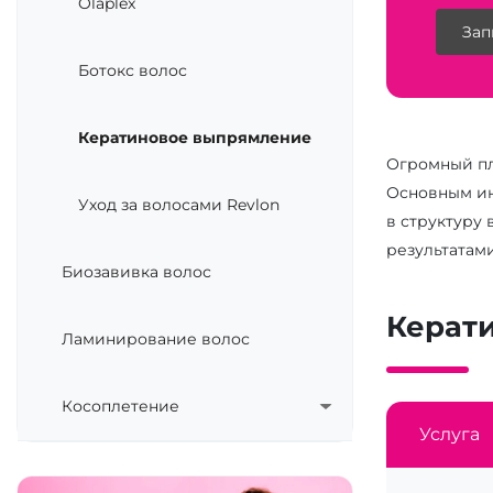
Olaplex
Зап
Ботокс волос
Кератиновое выпрямление
Огромный пл
Основным ин
Уход за волосами Revlon
в структуру
результатам
Биозавивка волос
Керат
Ламинирование волос
Косоплетение
Услуга