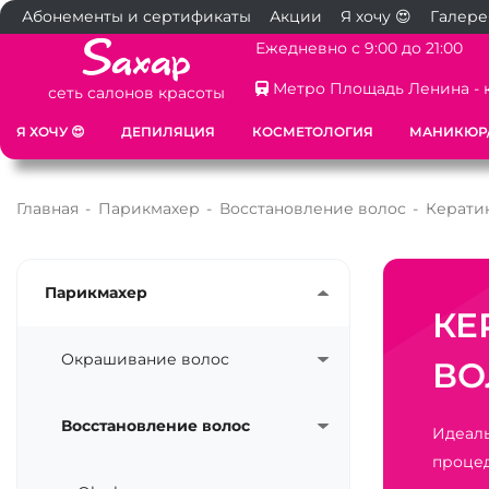
Абонементы и сертификаты
Акции
Я хочу 😍
Галере
Ежедневно с 9:00 до 21:00
Метро Площадь Ленина - 
сеть салонов красоты
Я ХОЧУ 😍
ДЕПИЛЯЦИЯ
КОСМЕТОЛОГИЯ
МАНИКЮР
Главная
-
Парикмахер
-
Восстановление волос
-
Керати
Парикмахер
КЕ
Окрашивание волос
ВО
Восстановление волос
Идеаль
процед