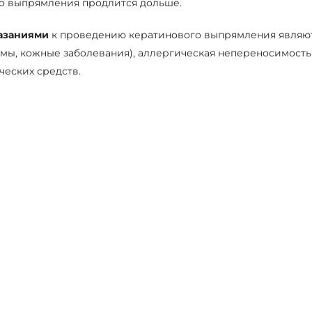
о выпрямления продлится дольше.
азаниями
к проведению кератинового выпрямления являют
вмы, кожные заболевания), аллергическая непереносимост
ческих средств.