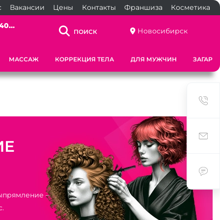
с
Вакансии
Цены
Контакты
Франшиза
Косметика
40...
Новосибирск
ПОИСК
МАССАЖ
КОРРЕКЦИЯ ТЕЛА
ДЛЯ МУЖЧИН
ЗАГАР
ИЕ
ыпрямление –
.