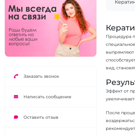
Керати
Керати
Процедура пр
специальное
выпрямляют 
способствуе
вид, станов
Заказать звонок
Резуль
Эффект от п
Написать сообщение
увеличивает
После проце
Оставить отзыв
воздержаться
рекомендует