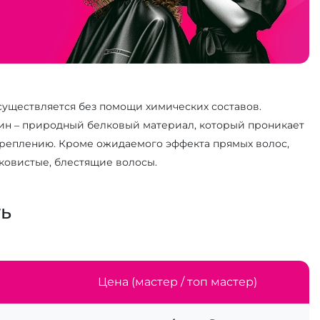
уществляется без помощи химических составов.
ин – природный белковый материал, который проникает
укреплению. Кроме ожидаемого эффекта прямых волос,
ковистые, блестящие волосы.
ть
Цена (мастер / топ мастер)