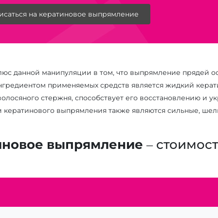
исаться на кератиновое выпрямление
юс данной манипуляции в том, что выпрямление прядей ос
гредиентом применяемых средств является жидкий керат
 волосяного стержня, способствует его восстановлению и 
и кератинового выпрямления также являются сильные, шел
иновое выпрямление
– стоимос