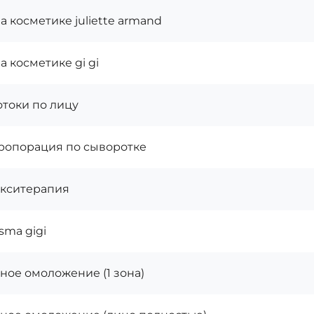
а косметике juliette armand
а косметике gi gi
токи по лицу
ропорация по сыворотке
кситерапия
sma gigi
ное омоложение (1 зона)