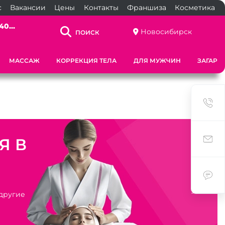
с
Вакансии
Цены
Контакты
Франшиза
Косметика
40...
Новосибирск
ПОИСК
МАССАЖ
КОРРЕКЦИЯ ТЕЛА
ДЛЯ МУЖЧИН
ЗАГАР
Я В
 другие