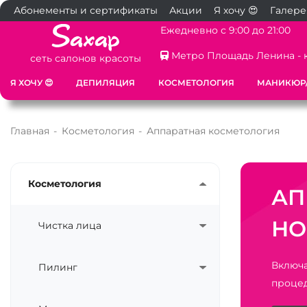
Абонементы и сертификаты
Акции
Я хочу 😍
Галере
Ежедневно с 9:00 до 21:00
Метро Площадь Ленина - 
сеть салонов красоты
Я ХОЧУ 😍
ДЕПИЛЯЦИЯ
КОСМЕТОЛОГИЯ
МАНИКЮР
Главная
-
Косметология
-
Аппаратная косметология
Косметология
АП
НО
Чистка лица
Включа
Пилинг
проце