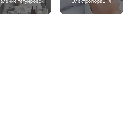
аление татуировок
Электропорация