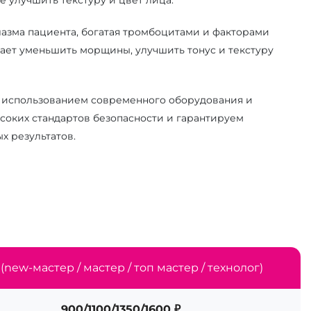
плазма пациента, богатая тромбоцитами и факторами
ает уменьшить морщины, улучшить тонус и текстуру
 использованием современного оборудования и
оких стандартов безопасности и гарантируем
х результатов.
(new-мастер / мастер / топ мастер / технолог)
900/1100/1350/1600 ₽