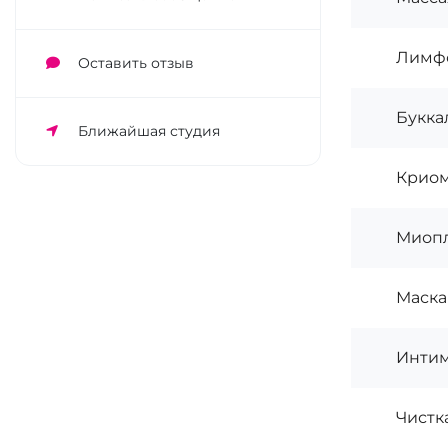
Лимф
Оставить отзыв
Букка
Ближайшая студия
Криом
Миопл
Маска
Интим
Чистк