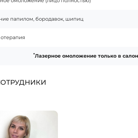
ное омоложение (лицо полностью)
ние папилом, бородавок, шипиц
отерапия
*
Лазерное омоложение только в салоне
СОТРУДНИКИ