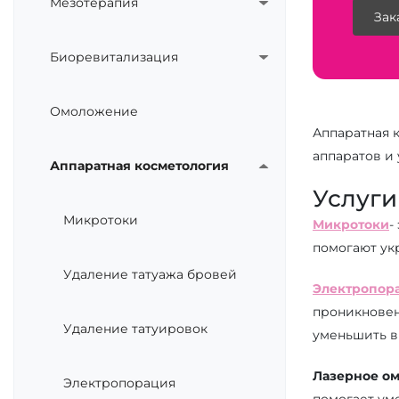
Мезотерапия
Зак
Биоревитализация
Омоложение
Аппаратная 
аппаратов и
Аппаратная косметология
Услуги
Микротоки
Микротоки
-
помогают ук
Удаление татуажа бровей
Электропор
проникновен
Удаление татуировок
уменьшить в
Лазерное о
Электропорация
помогает уме