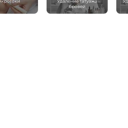
икротоки
Удаление татуажа
Уд
бровей