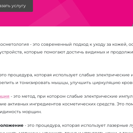
азать услугу
косметология - это современный подход к уходу за кожей,
 устройств, которые помогают достичь видимых и продолжи
 это процедура, которая использует слабые электрически
репить и тонизировать мышцы, улучшить циркуляцию крови
ация
- это метод, при котором слабые электрические импу
ие активных ингредиентов косметических средств. Это помо
идимость морщин.
моложение
- это процедура, которая использует лазерные 
ньшить морщины, улучшить тонус и упругость кожи, а такж