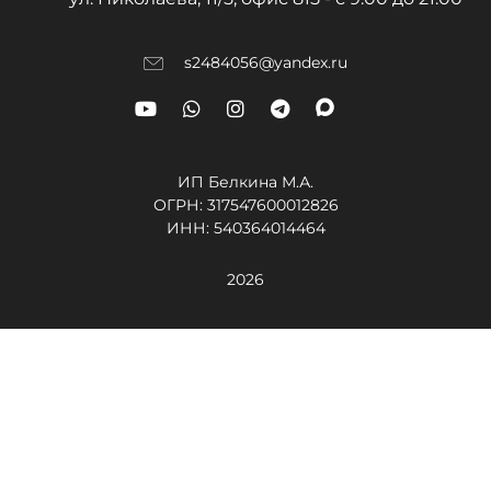
s2484056@yandex.ru
ИП Белкина М.А.
ОГРН:
317547600012826
ИНН: 540364014464
2026