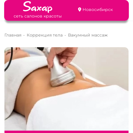
Новосибирск
сеть салонов красоты
Главная
-
Коррекция тела
-
Вакумный массаж