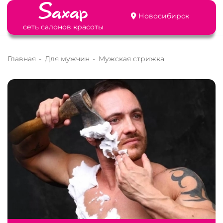
Новосибирск
сеть салонов красоты
Главная
-
Для мужчин
-
Мужская стрижка