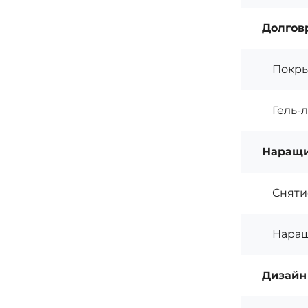
Долгов
Покры
Гель-
Наращи
Сняти
Наращ
Дизайн