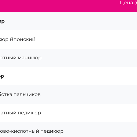
Цена (
юр
кюр Японский
ратный маникюр
юр
отка пальчиков
атный педикюр
ово-кислотный педикюр