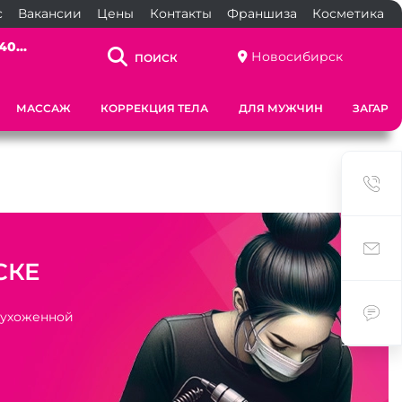
с
Вакансии
Цены
Контакты
Франшиза
Косметика
40...
Новосибирск
ПОИСК
МАССАЖ
КОРРЕКЦИЯ ТЕЛА
ДЛЯ МУЖЧИН
ЗАГАР
СКЕ
 ухоженной