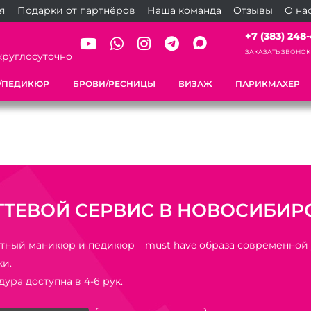
я
Подарки от партнёров
Наша команда
Отзывы
О на
+7 (383) 248-
ЗАКАЗАТЬ ЗВОНОК
круглосуточно
/ПЕДИКЮР
БРОВИ/РЕСНИЦЫ
ВИЗАЖ
ПАРИКМАХЕР
ГТЕВОЙ СЕРВИС В НОВОСИБИР
тный маникюр и педикюр – must have образа современной
и.
ура доступна в 4-6 рук.